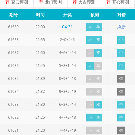
荐
聚云预测
荐
龙门预测
荐
大古预测
荐
开心预测
期号
时间
开奖
预测
对错
04
:
31
刷新
61689
22:00
大
单
61688
21:55
2+0+4=6
小
双
中
61687
21:50
4+6+4=14
小
双
中
61686
21:45
5+8+1=14
大
单
中
61685
21:39
0+9+4=13
大
双
错
61684
21:32
9+8+2=19
小
双
错
61683
21:30
6+3+5=14
小
双
中
61682
21:25
4+7+2=13
小
单
中
61681
21:20
7+4+8=19
小
双
错