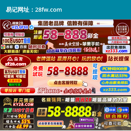
易记网址：28fw.com