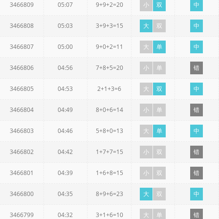
3466809
05:07
9+9+2=20
小
双
中
3466808
05:03
3+9+3=15
大
双
中
3466807
05:00
9+0+2=11
大
单
中
3466806
04:56
7+8+5=20
小
单
错
3466805
04:53
2+1+3=6
大
双
中
3466804
04:49
8+0+6=14
小
单
错
3466803
04:46
5+8+0=13
大
单
中
3466802
04:42
1+7+7=15
小
双
错
3466801
04:39
1+6+8=15
小
双
错
3466800
04:35
8+9+6=23
大
双
中
3466799
04:32
3+1+6=10
大
单
错